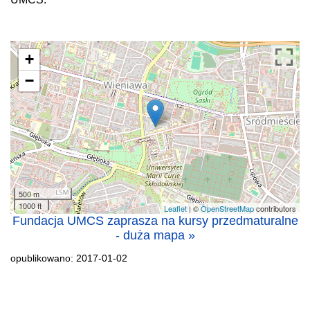
+
−
500 m
1000 ft
Leaflet
| ©
OpenStreetMap
contributors
Fundacja UMCS zaprasza na kursy przedmaturalne
- duża mapa »
opublikowano: 2017-01-02