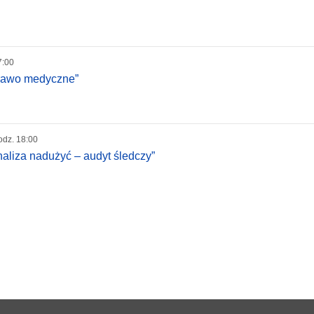
7:00
Prawo medyczne”
odz. 18:00
naliza nadużyć – audyt śledczy”