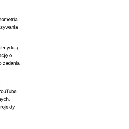
eometria
ązywania
decydują,
ację o
b zadania
r
 YouTube
nych.
rojekty