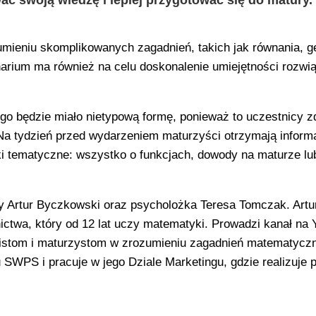
ć swoją wiedzę i lepiej przygotować się do matury.
mieniu skomplikowanych zagadnień, takich jak równania, g
narium ma również na celu doskonalenie umiejętności rozwi
go będzie miało nietypową formę, ponieważ to uczestnicy z
 Na tydzień przed wydarzeniem maturzyści otrzymają inform
ki tematyczne: wszystko o funkcjach, dowody na maturze lu
Artur Byczkowski oraz psycholożka Teresa Tomczak. Artu
ctwa, który od 12 lat uczy matematyki. Prowadzi kanał na
istom i maturzystom w zrozumieniu zagadnień matematycz
SWPS i pracuje w jego Dziale Marketingu, gdzie realizuje p