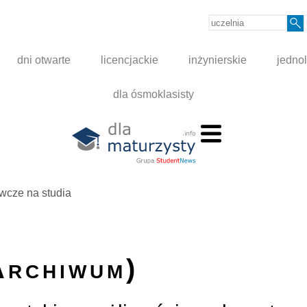
dni otwarte
licencjackie
inżynierskie
jednol
dla ósmoklasisty
wcze na studia
Archiwum)