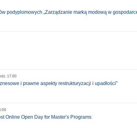
udiów podyplomowych „Zarządzanie marką modową w gospodarc
odz. 17:00
znesowe i prawne aspekty restrukturyzacji i upadłości”
6:00
ost Online Open Day for Master's Programs