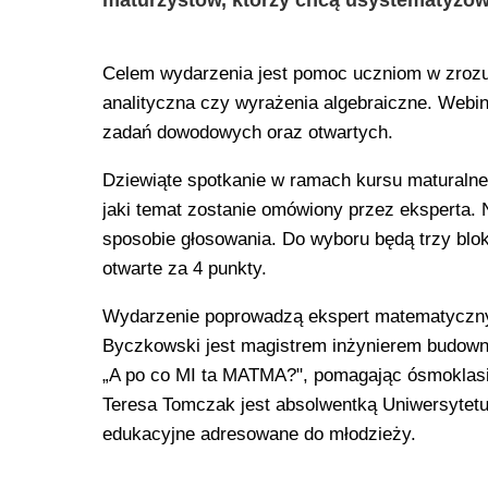
maturzystów, którzy chcą usystematyzowa
Celem wydarzenia jest pomoc uczniom w zrozu
analityczna czy wyrażenia algebraiczne. Webi
zadań dowodowych oraz otwartych.
Dziewiąte spotkanie w ramach kursu maturalne
jaki temat zostanie omówiony przez eksperta.
sposobie głosowania. Do wyboru będą trzy blo
otwarte za 4 punkty.
Wydarzenie poprowadzą ekspert matematyczny 
Byczkowski jest magistrem inżynierem budowni
„A po co MI ta MATMA?", pomagając ósmoklas
Teresa Tomczak jest absolwentką Uniwersytetu 
edukacyjne adresowane do młodzieży.