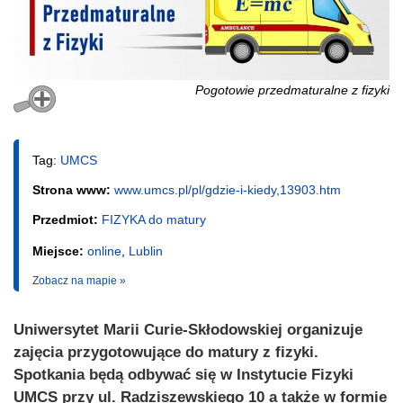
Pogotowie przedmaturalne z fizyki
Tag:
UMCS
Strona www:
www.umcs.pl/pl/gdzie-i-kiedy,13903.htm
Przedmiot:
FIZYKA do matury
Miejsce:
online
,
Lublin
Zobacz na mapie »
Uniwersytet Marii Curie-Skłodowskiej organizuje
zajęcia przygotowujące do matury z fizyki.
Spotkania będą odbywać się w Instytucie Fizyki
UMCS przy ul. Radziszewskiego 10 a także w formie