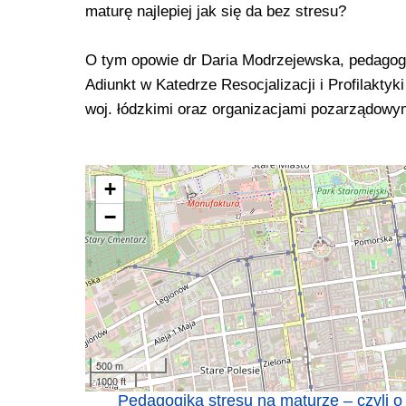
maturę najlepiej jak się da bez stresu?
O tym opowie dr Daria Modrzejewska, pedagog,
Adiunkt w Katedrze Resocjalizacji i Profilakty
woj. łódzkimi oraz organizacjami pozarządowy
+
−
500 m
1000 ft
Pedagogika stresu na maturze – czyli o