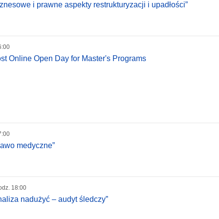
znesowe i prawne aspekty restrukturyzacji i upadłości”
6:00
ost Online Open Day for Master's Programs
7:00
Prawo medyczne”
odz. 18:00
naliza nadużyć – audyt śledczy”