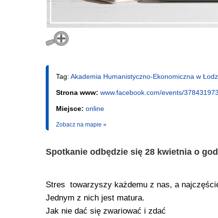
Tag:
Akademia Humanistyczno-Ekonomiczna w Łodz
Strona www:
www.facebook.com/events/37843197
Miejsce:
online
Zobacz na mapie »
Spotkanie odbędzie się 28 kwietnia o god
Stres towarzyszy każdemu z nas, a najczęści
Jednym z nich jest matura.
Jak nie dać się zwariować i zdać