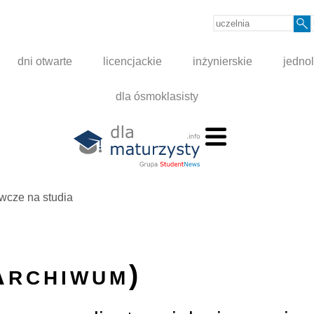
dni otwarte
licencjackie
inżynierskie
jednol
dla ósmoklasisty
wcze na studia
Archiwum)