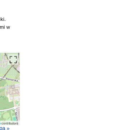
ki.
ami w
p
contributors
pa »