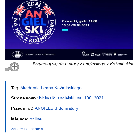
Przygotuj się do matury z angielsiego z Koźmińskim
Tag:
Akademia Leona Koźmińskiego
Strona www:
bit.ly/alk_angielski_na_100_2021
Przedmiot:
ANGIELSKI do matury
Miejsce:
online
Zobacz na mapie »