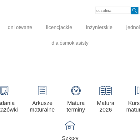
dni otwarte
licencjackie
inżynierskie
jednol
dla ósmoklasisty
adania
Arkusze
Matura
Matura
Kurs
azówki
maturalne
terminy
2026
matur
Szkoły