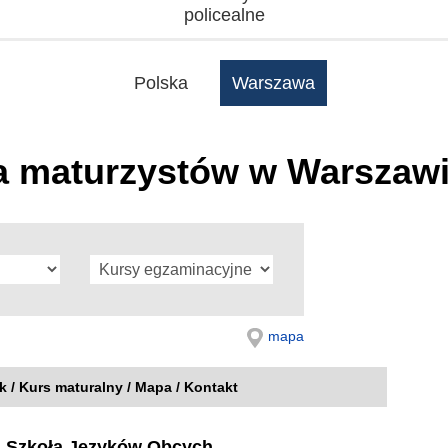
policealne
Polska
Warszawa
a maturzystów w Warszaw
mapa
nk / Kurs maturalny / Mapa / Kontakt
 Szkoła Języków Obcych