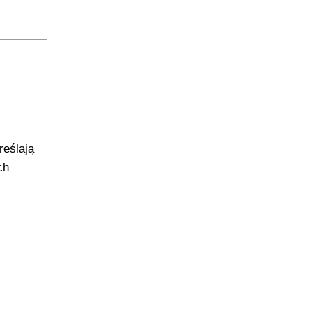
reślają
ch