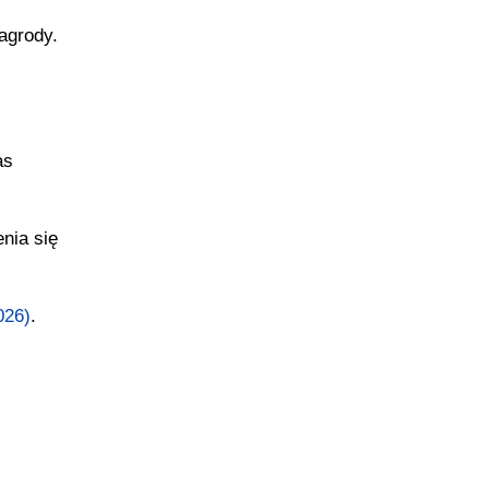
agrody.
as
nia się
026)
.