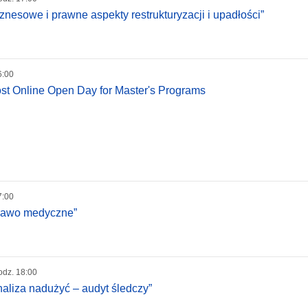
znesowe i prawne aspekty restrukturyzacji i upadłości”
6:00
ost Online Open Day for Master's Programs
7:00
Prawo medyczne”
odz. 18:00
naliza nadużyć – audyt śledczy”