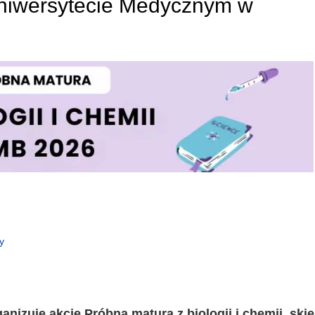
niwersytecie Medycznym w
y
nizuje akcję Próbna matura z biologii i chemii, ski