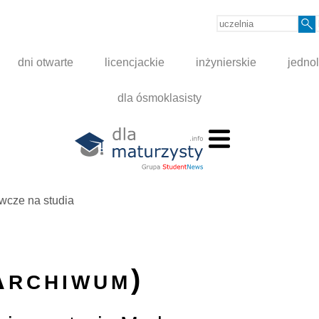
dni otwarte
licencjackie
inżynierskie
jednol
dla ósmoklasisty
wcze na studia
Archiwum)