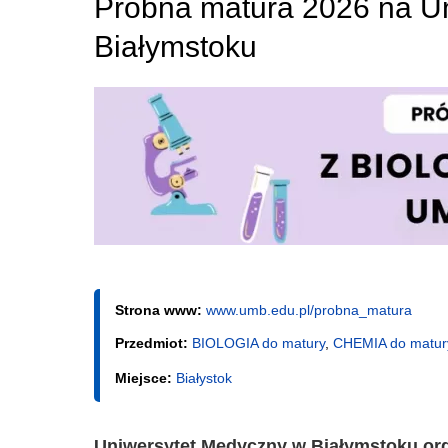
Próbna matura 2026 na U
Białymstoku
Strona www:
www.umb.edu.pl/probna_matura
Przedmiot:
BIOLOGIA do matury
,
CHEMIA do matur
Miejsce:
Białystok
Uniwersytet Medyczny w Białymstoku orga