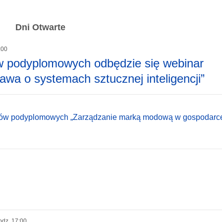
Dni Otwarte
:00
 podyplomowych odbędzie się webinar
awa o systemach sztucznej inteligencji”
udiów podyplomowych „Zarządzanie marką modową w gospodarc
odz. 17:00