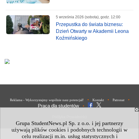
5 września 2026 (sobota), godz. 12:00
Przepustka do świata biznesu:
Dzień Otwarty w Akademii Leona
Koźmińskiego
•
•
•
Reklama - Wykorzystajmy wspólnie nasz potencjał!
Kontakt
Patronat
Praca dla studentów
•
Polityka Prywatności
Grupa StudentNews.pl Sp. z o.o. i jej partnerzy
używają plików cookies i podobnych technologii w
celu realizacji m.in. usług statystycznych i