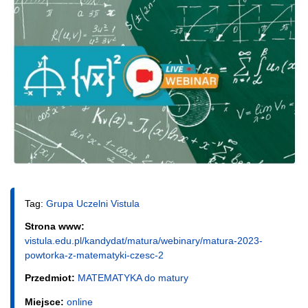
Tag:
Grupa Uczelni Vistula
Strona www:
vistula.edu.pl/kandydat/matura/webinary/matura-2023-
powtorka-z-matematyki-czesc-2
Przedmiot:
MATEMATYKA do matury
Miejsce:
online