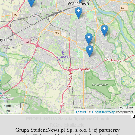
3 km
2 mi
Leaflet
| ©
OpenStreetMap
contributors
PROFILINGUA Szkoła Języków Obcych
Różne lokalizacje.
Grupa StudentNews.pl Sp. z o.o. i jej partnerzy