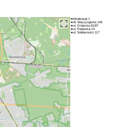
lokalizacja 1
Al. Waszyngtona 146
ul. Grójecka 81/87
ul. Puławska 14
ul. Solidarności 117