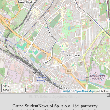
500 m
2000 ft
Leaflet
| ©
OpenStreetMap
contributors
ELITA Szkoła Języków Obcych
ul. Wolności 45
Grupa StudentNews.pl Sp. z o.o. i jej partnerzy
41-500 Chorzów