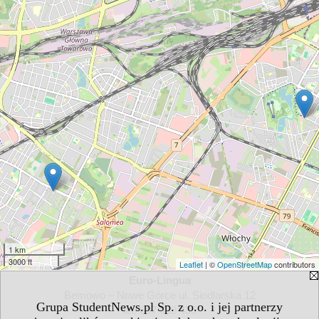
1 km
3000 ft
Leaflet
| ©
OpenStreetMap
contributors
Euro-Lingua
Bemowo – Nowe Górce ul. Siodlarska 12
Grupa StudentNews.pl Sp. z o.o. i jej partnerzy
tel. 607 639 435