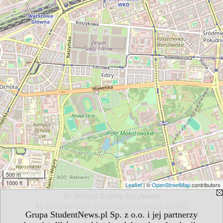
500 m
1000 ft
Leaflet
| ©
OpenStreetMap
contributors
Pi School Szkoły Językowe
Al. Jerozolimskie 99/22 (biuro i zajęcia), 02-001
Grupa StudentNews.pl Sp. z o.o. i jej partnerzy
tel.: 501-440-855, 502-233-716