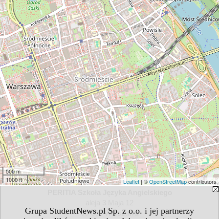
500 m
1000 ft
Leaflet
| ©
OpenStreetMap
contributors
PERITIA Szkoła Języka Angielskiego
aleja 3 Maja 12
Grupa StudentNews.pl Sp. z o.o. i jej partnerzy
00-391 Warszawa