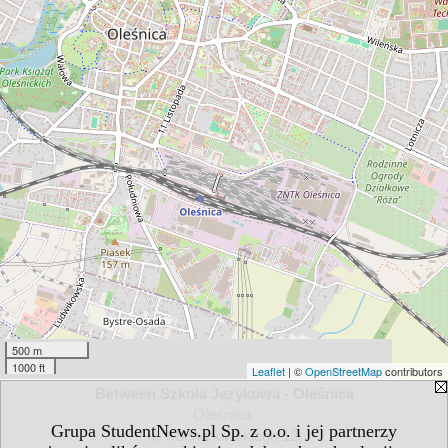
500 m
1000 ft
Leaflet
| ©
OpenStreetMap
contributors
Between Szkoła Językowa - Oleśnica
Oleśnica,
Grupa StudentNews.pl Sp. z o.o. i jej partnerzy
ul. Kochanowskiego 12,