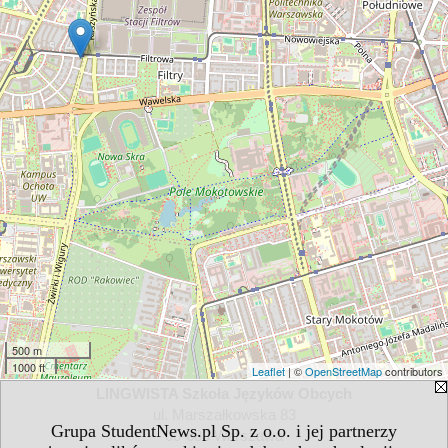
500 m
1000 ft
Leaflet
| ©
OpenStreetMap
contributors
LINGWISTA Szkoła Języków Obcych
ul. Marszałkowska 83
Grupa StudentNews.pl Sp. z o.o. i jej partnerzy
00-683 Warszawa