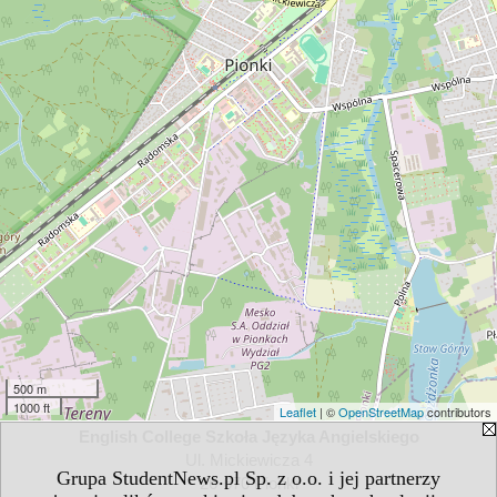
500 m
1000 ft
Leaflet
| ©
OpenStreetMap
contributors
English College Szkoła Języka Angielskiego
Ul. Mickiewicza 4
Grupa StudentNews.pl Sp. z o.o. i jej partnerzy
26-670 Pionki