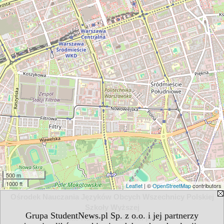
500 m
1000 ft
Leaflet
| ©
OpenStreetMap
contributors
Ośrodek Nauczania Języków Obcych Wszechnicy Polskiej
Szkoły Wyższej
Grupa StudentNews.pl Sp. z o.o. i jej partnerzy
Pałac Kultury i Nauki, VIII piętro