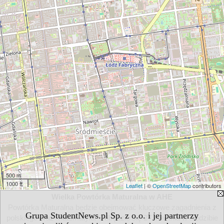
500 m
1000 ft
Leaflet
| ©
OpenStreetMap
contributors
Wielka Powtórka Maturalna w AHE
Powtórka Maturalna będzie obejmować kluczowe zagadnienia z
Grupa StudentNews.pl Sp. z o.o. i jej partnerzy
polskiego oraz matematyki. Odbędzie się 27 kwietnia w siedzibie