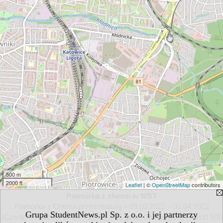
500 m
2000 ft
Leaflet
| ©
OpenStreetMap
contributors
Powtórka z chemii w WST
Powtórka z Chemii przed maturą – 03.03.2022 – 02.04.2022
Grupa StudentNews.pl Sp. z o.o. i jej partnerzy
(Czwartki i Soboty 17:00 - 19:15) - 30 godz. (lekcyjnych) - koszt 500