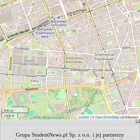
500 m
1000 ft
Leaflet
| ©
OpenStreetMap
contributors
Marcowa powtórka do matury z polskiego w Collegium Civitas
Zajęcia powtórkowe z języka polskiego dla tegorocznych
Grupa StudentNews.pl Sp. z o.o. i jej partnerzy
maturzystów odbędą się 28 marca w Collegium Civitas w Pałacu